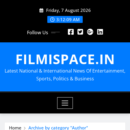
Skip
Friday, 7 August 2026
to
content
3:12:09 AM
Follow Us
FILMISPACE.IN
Latest National & International News Of Entertainment,
Sports, Politics & Business
Home
Archive by category "Author"