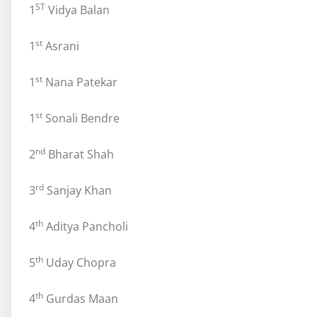
ST
1
Vidya Balan
st
1
Asrani
st
1
Nana Patekar
st
1
Sonali Bendre
nd
2
Bharat Shah
rd
3
Sanjay Khan
th
4
Aditya Pancholi
th
5
Uday Chopra
th
4
Gurdas Maan