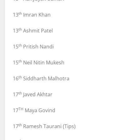
th
13
Imran Khan
th
13
Ashmit Patel
th
15
Pritish Nandi
th
15
Neil Nitin Mukesh
th
16
Siddharth Malhotra
th
17
Javed Akhtar
TH
17
Maya Govind
th
17
Ramesh Taurani (Tips)