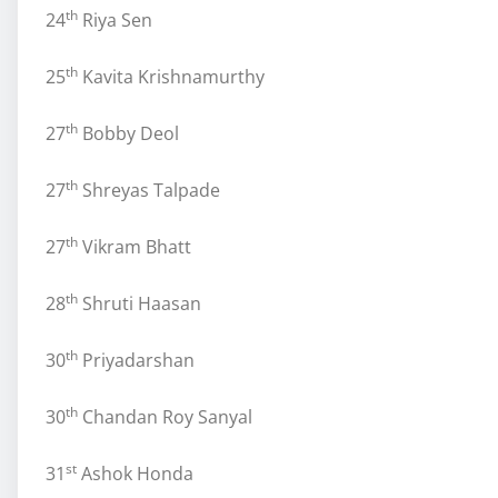
th
24
Riya Sen
th
25
Kavita Krishnamurthy
th
27
Bobby Deol
th
27
Shreyas Talpade
th
27
Vikram Bhatt
th
28
Shruti Haasan
th
30
Priyadarshan
th
30
Chandan Roy Sanyal
st
31
Ashok Honda