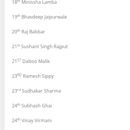
th
18
Minissha Lamba
th
19
Bhavdeep Jaipurwale
th
20
Raj Babbar
st
21
Sushant Singh Rajput
ST
21
Daboo Malik
RD
23
Ramesh Sippy
rd
23
Sudhakar Sharma
th
24
Subhash Ghai
th
24
Vinay Virmani