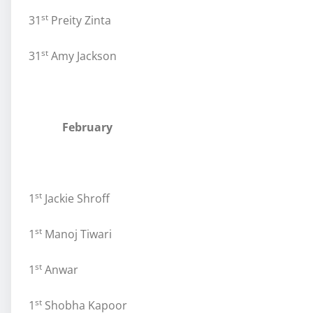
st
31
Preity Zinta
st
31
Amy Jackson
February
st
1
Jackie Shroff
st
1
Manoj Tiwari
st
1
Anwar
st
1
Shobha Kapoor