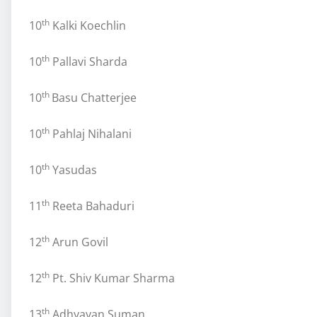
th
10
Kalki Koechlin
th
10
Pallavi Sharda
th
10
Basu Chatterjee
th
10
Pahlaj Nihalani
th
10
Yasudas
th
11
Reeta Bahaduri
th
12
Arun Govil
th
12
Pt. Shiv Kumar Sharma
th
13
Adhyayan Suman