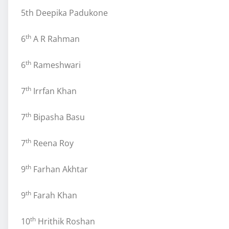
5th Deepika Padukone
th
6
A R Rahman
th
6
Rameshwari
th
7
Irrfan Khan
th
7
Bipasha Basu
th
7
Reena Roy
th
9
Farhan Akhtar
th
9
Farah Khan
th
10
Hrithik Roshan