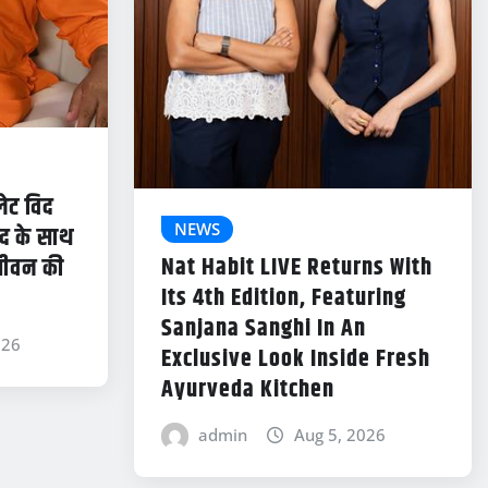
लेट विद
NEWS
ंद के साथ
Nat Habit LIVE Returns With
जीवन की
Its 4th Edition, Featuring
Sanjana Sanghi In An
026
Exclusive Look Inside Fresh
Ayurveda Kitchen
admin
Aug 5, 2026