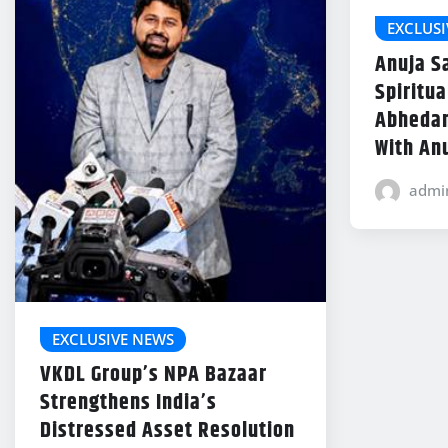
EXCLUSI
Anuja S
Spiritu
Abhedan
With An
admi
EXCLUSIVE NEWS
VKDL Group’s NPA Bazaar
Strengthens India’s
Distressed Asset Resolution