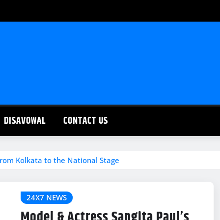
DISAVOWAL
CONTACT US
From Kolkata to the National Stage
24X7 NEWS
Model & Actress Sangita Paul’s