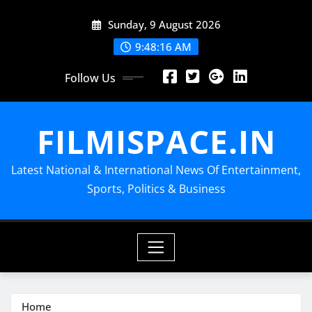
Skip
Sunday, 9 August 2026
to
content
9:48:16 AM
Follow Us
FILMISPACE.IN
Latest National & International News Of Entertainment,
Sports, Politics & Business
Home