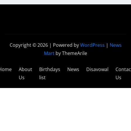
Copyright © 2026 | Powered by
WordPress
|
News
Mart
by ThemeArile
Home
About
Birthdays
News
Disavowal
Contac
Us
list
Us