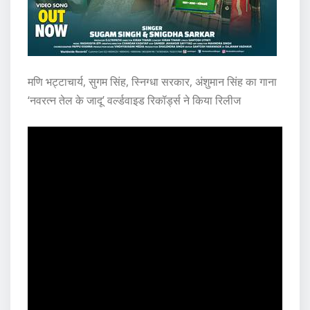
मणि भट्टाचार्य, सुगम सिंह, स्निग्धा सरकार, अंशुमान सिंह का गाना
‘नवरत्न तेल के जादू’ वर्ल्डवाइड रिकॉर्ड्स ने किया रिलीज