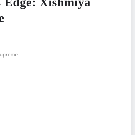
 Edge: Xishmiya
e
 Supreme