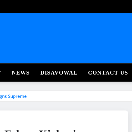
T
NEWS
DISAVOWAL
CONTACT US
igns Supreme