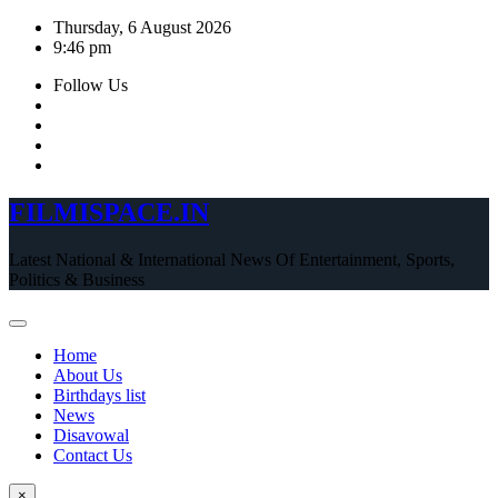
Skip
Thursday, 6 August 2026
to
9:46 pm
content
Follow Us
FILMISPACE.IN
Latest National & International News Of Entertainment, Sports,
Politics & Business
Home
About Us
Birthdays list
News
Disavowal
Contact Us
×