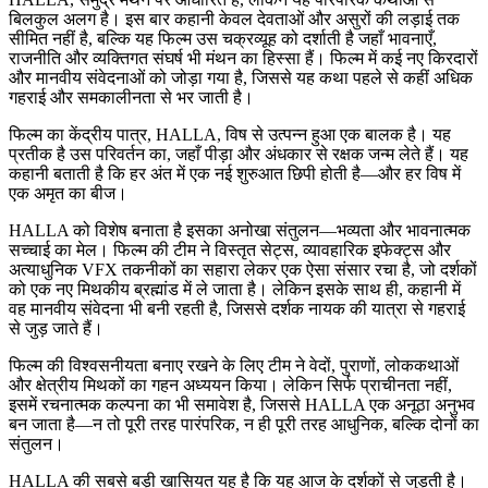
बिलकुल अलग है। इस बार कहानी केवल देवताओं और असुरों की लड़ाई तक
सीमित नहीं है, बल्कि यह फिल्म उस चक्रव्यूह को दर्शाती है जहाँ भावनाएँ,
राजनीति और व्यक्तिगत संघर्ष भी मंथन का हिस्सा हैं। फिल्म में कई नए किरदारों
और मानवीय संवेदनाओं को जोड़ा गया है, जिससे यह कथा पहले से कहीं अधिक
गहराई और समकालीनता से भर जाती है।
फिल्म का केंद्रीय पात्र, HALLA, विष से उत्पन्न हुआ एक बालक है। यह
प्रतीक है उस परिवर्तन का, जहाँ पीड़ा और अंधकार से रक्षक जन्म लेते हैं। यह
कहानी बताती है कि हर अंत में एक नई शुरुआत छिपी होती है—और हर विष में
एक अमृत का बीज।
HALLA को विशेष बनाता है इसका अनोखा संतुलन—भव्यता और भावनात्मक
सच्चाई का मेल। फिल्म की टीम ने विस्तृत सेट्स, व्यावहारिक इफेक्ट्स और
अत्याधुनिक VFX तकनीकों का सहारा लेकर एक ऐसा संसार रचा है, जो दर्शकों
को एक नए मिथकीय ब्रह्मांड में ले जाता है। लेकिन इसके साथ ही, कहानी में
वह मानवीय संवेदना भी बनी रहती है, जिससे दर्शक नायक की यात्रा से गहराई
से जुड़ जाते हैं।
फिल्म की विश्वसनीयता बनाए रखने के लिए टीम ने वेदों, पुराणों, लोककथाओं
और क्षेत्रीय मिथकों का गहन अध्ययन किया। लेकिन सिर्फ प्राचीनता नहीं,
इसमें रचनात्मक कल्पना का भी समावेश है, जिससे HALLA एक अनूठा अनुभव
बन जाता है—न तो पूरी तरह पारंपरिक, न ही पूरी तरह आधुनिक, बल्कि दोनों का
संतुलन।
HALLA की सबसे बड़ी खासियत यह है कि यह आज के दर्शकों से जुड़ती है।