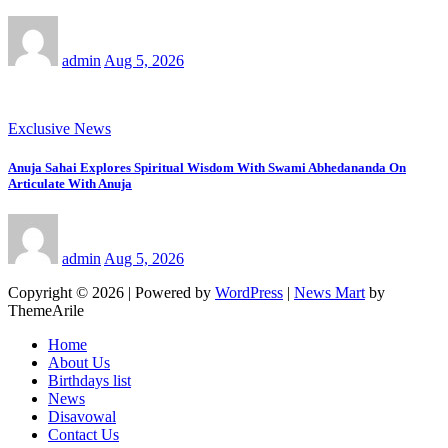
admin
Aug 5, 2026
Exclusive News
Anuja Sahai Explores Spiritual Wisdom With Swami Abhedananda On
Articulate With Anuja
admin
Aug 5, 2026
Copyright © 2026 | Powered by
WordPress
|
News Mart
by
ThemeArile
Home
About Us
Birthdays list
News
Disavowal
Contact Us