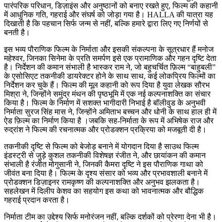
पारंपरिक परिधान, डिज़ाइंस और अनुष्ठानों को बनाए रखते हुए, फिल्म की कहानी
में आधुनिक गति, गहराई और संघर्ष को जोड़ा गया है। HALLA की यात्रा यह
दिखाती है कि पहचान सिर्फ जन्म से नहीं, बल्कि हमारे द्वारा लिए गए निर्णयों से
बनती है।
इस भव्य पौराणिक फिल्म के निर्माता और इसकी संकल्पना के सूत्रधार हैं मनोज
महेश्वर, जिनका सिनेमा के प्रति समर्पण इसे एक प्रामाणिक और गहन दृष्टि देता
है। निर्देशन की कमान संभाली है भास्कर राम ने, जो बहुचर्चित फ़िल्म “बाहुबली”
के एसोसिएट तकनीकी डायरेक्टर होने के साथ साथ, कई लोकप्रिय फिल्मों का
निर्देशन कर चुके हैं। फिल्म की मूल कहानी को रूप दिया है युवा लेखक सौरभ
मिश्रा ने, जिन्होंने समुंद्र मंथन की पृष्ठभूमि में एक नई कल्पनाशक्ति का संचार
किया है। फिल्म के निर्माण में सशक्त भागीदारी निभाई है बॉलीवुड के अनुभवी
निर्माता सुरज सिंह मास ने, जिन्होंने अमिताभ बच्चन और धोनी के साथ हाल ही में
ऐड फ़िल्म का निर्माण किया है ।जबकि सह-निर्माता के रूप में अभिषेक राज और
रुद्रांश ने फिल्म की रचनात्मक और प्रोडक्शन प्रक्रिया को मजबूती दी है।
तकनीकी दृष्टि से फिल्म को बेजोड़ बनाने में योगदान दिया है साउथ फिल्म
इंडस्ट्री से जुड़े कुशल तकनीकी विशेषज्ञ रंजीत ने, और छायांकन की कमान
संभाली है रंजीत मोगुसानी ने, जिनकी कैमरा दृष्टि ने इस पौराणिक गाथा को
जीवंत बना दिया है। फिल्म के दृश्य संसार को भव्य और प्रभावशाली बनाने में
प्रोडक्शन डिज़ाइनर रामकृष्ण की कल्पनाशक्ति और अनुभव झलकता है।
सहलेखन में दिलीप केशव का सहयोग इस कथा को भावनात्मक और बौद्धिक
गहराई प्रदान करता है।
निर्माता टीम का उद्देश्य सिर्फ मनोरंजन नहीं, बल्कि दर्शकों को प्रेरणा देना भी है।