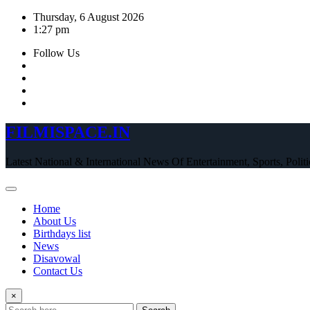
Skip
Thursday, 6 August 2026
to
1:27 pm
content
Follow Us
FILMISPACE.IN
Latest National & International News Of Entertainment, Sports, Polit
Home
About Us
Birthdays list
News
Disavowal
Contact Us
×