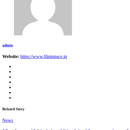
admin
Website:
https://www.filmispace.in
Related Story
News