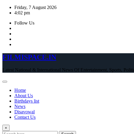
Skip
Friday, 7 August 2026
to
4:02 pm
content
Follow Us
FILMISPACE.IN
Latest National & International News Of Entertainment, Sports, Polit
Home
About Us
Birthdays list
News
Disavowal
Contact Us
×