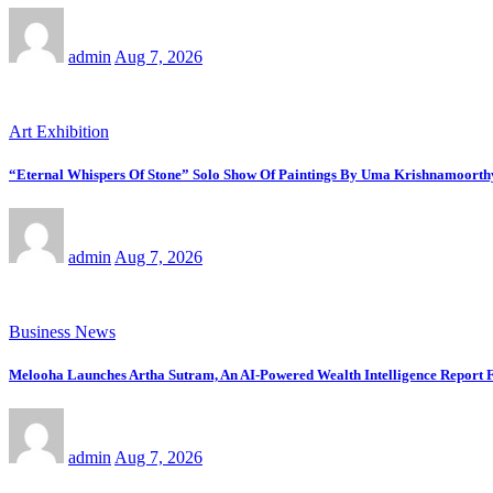
admin
Aug 7, 2026
Art Exhibition
“Eternal Whispers Of Stone” Solo Show Of Paintings By Uma Krishnamoorthy
admin
Aug 7, 2026
Business News
Melooha Launches Artha Sutram, An AI-Powered Wealth Intelligence Report 
admin
Aug 7, 2026