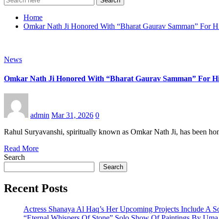
Search
Home
Omkar Nath Ji Honored With “Bharat Gaurav Samman” For His 
News
Omkar Nath Ji Honored With “Bharat Gaurav Samman” For His S
admin
Mar 31, 2026
0
Rahul Suryavanshi, spiritually known as Omkar Nath Ji, has been ho
Read More
Search
Search
Recent Posts
Actress Shanaya Al Haq’s Her Upcoming Projects Include A So
“Eternal Whispers Of Stone” Solo Show Of Paintings By Uma 