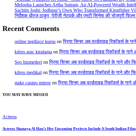
Melooha Launches Artha Sutram, An AI-Powered Wealth Intell
Sachiin Joshi: Jodhpur’s Own Who Transformed Kingfisher Vil
निर्देशक धीरज ठाकुर, पेरीजी नेटवर्क और एमटी सिनेमा की भोजपुरी फिल्म
Recent Comments
online ingilizce kursu
on
प्रिया सिन्हा अब वर्ल्डवाइड रिकॉर्ड्स के गा
kıbrıs araç kiralama
on
प्रिया सिन्हा अब वर्ल्डवाइड रिकॉर्ड्स के गाने
Seo hizmetleri
on
प्रिया सिन्हा अब वर्ल्डवाइड रिकॉर्ड्स के गाने और फि
kıbrıs medikal
on
प्रिया सिन्हा अब वर्ल्डवाइड रिकॉर्ड्स के गाने और फि
stake casino mirror
on
प्रिया सिन्हा अब वर्ल्डवाइड रिकॉर्ड्स के गाने
YOU MAY HAVE MISSED
Actress
Actress Shanaya Al Haq’s Her Upcoming Projects Include A South Indian Film,