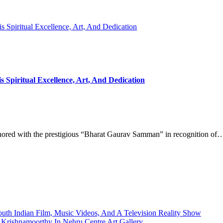
Spiritual Excellence, Art, And Dedication
piritual Excellence, Art, And Dedication
nored with the prestigious “Bharat Gaurav Samman” in recognition of
uth Indian Film, Music Videos, And A Television Reality Show
Krishnamoorthy In Nehru Centre Art Gallery