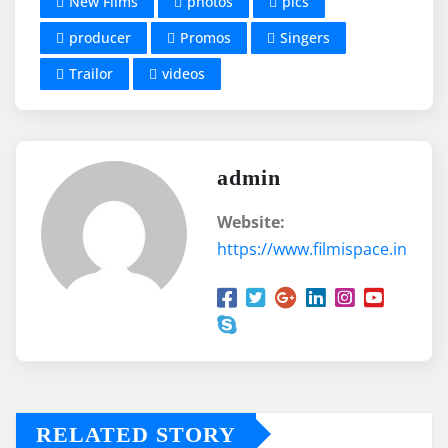
New Films
photos
pics
producer
Promos
Singers
Trailor
videos
admin
Website:
https://www.filmispace.in
RELATED STORY