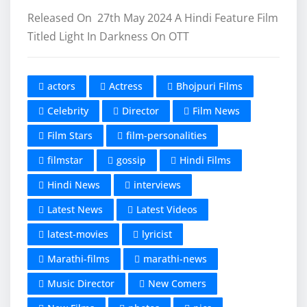
Released On 27th May 2024 A Hindi Feature Film
Titled Light In Darkness On OTT
actors
Actress
Bhojpuri Films
Celebrity
Director
Film News
Film Stars
film-personalities
filmstar
gossip
Hindi Films
Hindi News
interviews
Latest News
Latest Videos
latest-movies
lyricist
Marathi-films
marathi-news
Music Director
New Comers