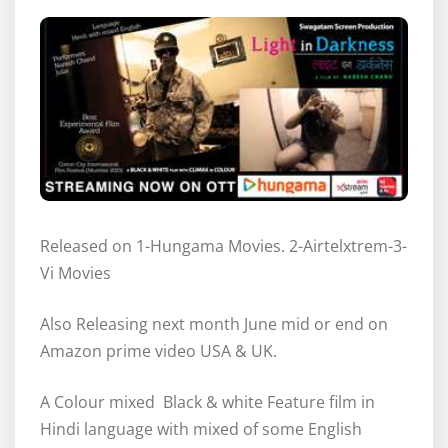
Released on 1-Hungama Movies. 2-Airtelxtrem-3-
Vi Movies
Also Releasing next month June mid or end on
Amazon prime video USA & UK.
A Colour mixed Black & white Feature film in
Hindi language with mixed of some English