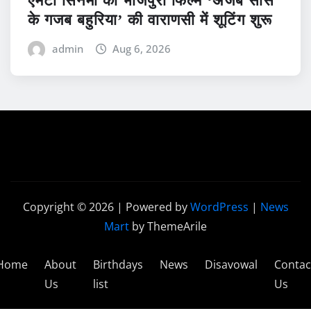
एमटी सिनेमा की भोजपुरी फिल्म ‘अजब सास
के गजब बहुरिया’ की वाराणसी में शूटिंग शुरू
admin
Aug 6, 2026
Copyright © 2026 | Powered by
WordPress
|
News
Mart
by ThemeArile
Home
About
Birthdays
News
Disavowal
Contac
Us
list
Us