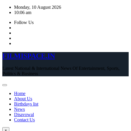
Skip
Monday, 10 August 2026
to
10:06 am
content
Follow Us
FILMISPACE.IN
Latest National & International News Of Entertainment, Sports,
Politics & Business
Home
About Us
Birthdays list
News
Disavowal
Contact Us
×