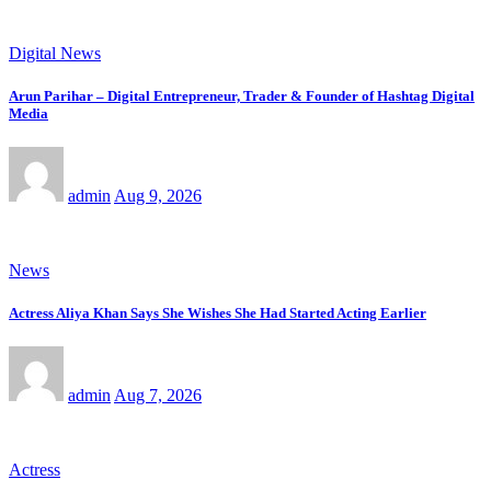
Digital News
Arun Parihar – Digital Entrepreneur, Trader & Founder of Hashtag Digital
Media
admin
Aug 9, 2026
News
Actress Aliya Khan Says She Wishes She Had Started Acting Earlier
admin
Aug 7, 2026
Actress