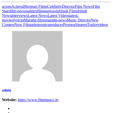
actors
Actress
Bhojpuri Films
Celebrity
Director
Film News
Film
Stars
film-personalities
filmstar
gossip
Hindi Films
Hindi
News
interviews
Latest News
Latest Videos
latest-
movies
lyricist
Marathi-films
marathi-news
Music Director
New
Comers
New Films
photos
pics
producer
Promos
Singers
Trailor
videos
admin
Website:
https://www.filmispace.in