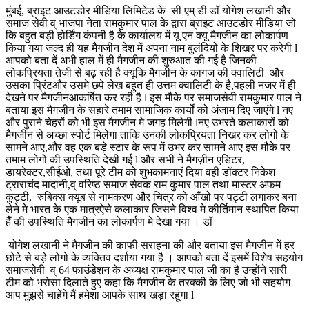
मुंबई, ब्राइट आउटडोर मीडिया लिमिटेड के सी एम् डी डॉ योगेश लखानी और
समाज सेवी व् भाजपा नेता रामकुमार पाल के द्वारा ब्राइट आउटडोर मीडिया जो
कि बहुत बड़ी होर्डिंग कंपनी है के कार्यालय में यू एन क्यू मैगजीन का लोकार्पण
किया गया जल्द ही यह मैगजीन देश में अपना नाम बुलंदियों के शिखर पर करेगी l
आपको बता दें अभी हाल में ही मैगजीन की शुरुआत की गई है जिनकी
लोकप्रियता तेजी से बढ़ रही है क्यूंकि मैगजीन के कागज की क्वालिटी और
उसका प्रिंटऔर उसमे छपे लेख बहुत ही उत्तम क्वालिटी के है,पहली नजर में ही
देखने पर मैगजीनआकर्षित कर रही है l इस मौके पर समाजसेवी रामकुमार पाल ने
बताया इस मैगजीन के सहारे तमाम सामाजिक कार्यों को अंजाम दिए जाएंगे l नए
और पुराने चेहरों को भी इस मैगजीन मे जगह मिलेगी lनए उभरते कलाकारों को
मैगजीन से अच्छा स्पोर्ट मिलेगा ताकि उनकी लोकप्रियता निखर कर लोगों के
सामने आए,और वह एक बड़े स्टार के रूप में उभर कर सामने आए इस मौके पर
तमाम लोगों की उपस्थिति देखी गई l और सभी ने मैगज़ीन एडिटर,
डायरेक्टर,सीईओ, तथा पूरे टीम को शुभकामनाएं दिया वही डॉक्टर निकेश
ट्राराचंद मादानी,व् वरिष्ठ समाज सेवक राम कुमार पाल तथा मास्टर अफम
कुट्टी, रुबिक्स क्यूब से नामकरण और चित्र को आँखो पर पट्टी लगाकर बना
लेने मे भारत के एक मात्रऐसे कलाकार जिसने विश्व मे कीर्तिमान स्थापित किया
हैँ की उपस्थिति मैगजीन का लोकार्पण मे देखा गया । डॉ
योगेश लखानी ने मैगजीन की काफी सराहना की और बताया इस मैगजीन में हर
छोटे से बड़े लोगो के व्यक्तिव दर्शाया गया है । आपको बता दें इसमें विशेष सहयोग
समाजसेवी व् 64 फाउंडेशन के अध्यक्ष रामकुमार पाल जी का है उन्होंने सारी
टीम को भरोसा दिलाते हुए कहा कि मैगजीन के तरक्की के लिए जो भी सहयोग
आप मुझसे चाहेंगे मैं हमेशा आपके साथ खड़ा रहूंगा l