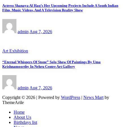
Actress Shanaya Al Haq’s Her Upcoming Projects Include A South Indian
Film, Music Videos, And A Television Reality Show
admin
Aug 7, 2026
Art Exhibition
“Eternal Whispers Of Stone” Solo Show Of Paintings By Uma
Krishnamoorthy In Nehru Centre Art Gallery
admin
Aug 7, 2026
Copyright © 2026 | Powered by
WordPress
|
News Mart
by
ThemeArile
Home
About Us
Birthdays list