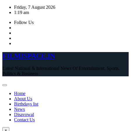
Skip
Friday, 7 August 2026
to
1:19 am
content
Follow Us
FILMISPACE.IN
Latest National & International News Of Entertainment, Sports,
Politics & Business
Home
About Us
Birthdays list
News
Disavowal
Contact Us
×