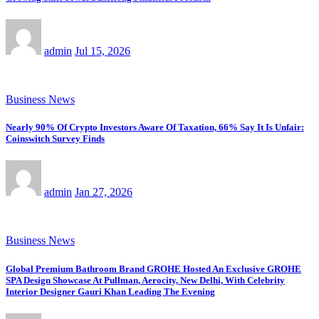
admin
Jul 15, 2026
Business News
Nearly 90% Of Crypto Investors Aware Of Taxation, 66% Say It Is Unfair:
Coinswitch Survey Finds
admin
Jan 27, 2026
Business News
Global Premium Bathroom Brand GROHE Hosted An Exclusive GROHE
SPA Design Showcase At Pullman, Aerocity, New Delhi, With Celebrity
Interior Designer Gauri Khan Leading The Evening