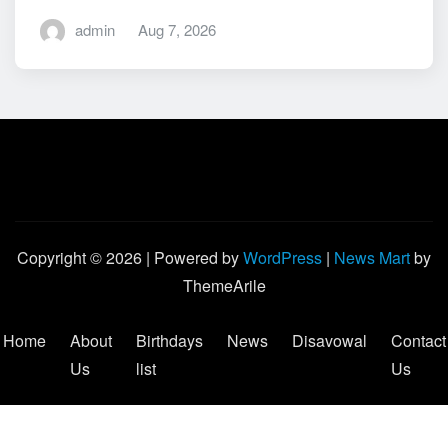
admin
Aug 7, 2026
Copyright © 2026 | Powered by
WordPress
|
News Mart
by
ThemeArile
Home
About
Birthdays
News
Disavowal
Contact
Us
list
Us